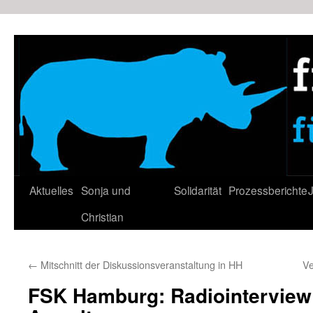
Zum
Inhalt
springen
Aktuelles
Sonja und
Solidarität
Prozessberichte
J
Christian
←
Mitschnitt der Diskussionsveranstaltung in HH
Ve
FSK Hamburg: Radiointerview 