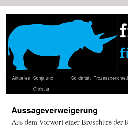
Zum
Inhalt
springen
Aktuelles
Sonja und
Solidarität
Prozessberichte
J
Christian
Aussageverweigerung
Aus dem Vorwort einer Broschüre der R