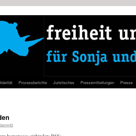
idarität
Prozessberichte
Juristisches
Pressemitteilungen
Presse
den
rdammt3
 eure homepages einbinden: RSS: