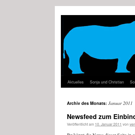
Zum
Inhalt
springen
Aktuelles
Sonja und Christian
Sol
Januar 2011
Archiv des Monats:
Newsfeed zum Einbin
Veröffentlicht am
10. Januar 2011
von
ve
Ihr könnt die News dieser Seite in