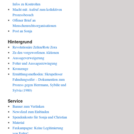
Infos zu Kontrollen
Macht mit: Aufruf zum kollektiven
Prozessbesuch
Offener Brief an
Menschenrechtsorganisationen
Post an Sonja
Hintergrund
Revolutionäre Zellen/Rote Zora
Zu den vorgeworfenen Aktionen
Aussageverweigerung
Folter und Aussageerzwingung
Kronzeuge
Ermittlungsmethoden: Skrupelloser
Fahndungseifer – Dokumention zum
Prozess gegen Herrmann, Sybille und
Sylvia (1980)
Service
Banner zum Verlinken
Newsfeed zum Einbinden
Spendenkonto für Sonja und Christian
Material
Faxkampagne: Keine Legitimierung
von Folter!