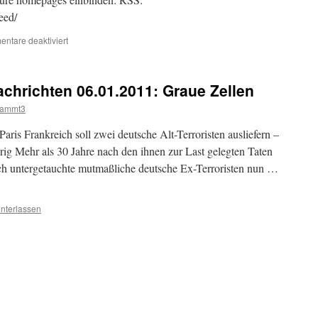
eed/
für
ntare deaktiviert
Newsfeed
zum
Einbinden
chrichten 06.01.2011: Graue Zellen
dammt3
is Frankreich soll zwei deutsche Alt-Terroristen ausliefern –
drig Mehr als 30 Jahre nach den ihnen zur Last gelegten Taten
ch untergetauchte mutmaßliche deutsche Ex-Terroristen nun …
nterlassen