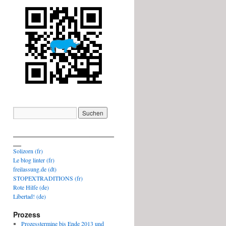
_________________________
__
Solizorn (fr)
Le blog linter (fr)
freilassung.de (dt)
STOPEXTRADITIONS (fr)
Rote Hilfe (de)
Libertad! (de)
Prozess
Prozesstermine bis Ende 2013 und