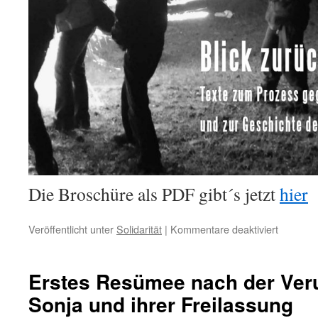
Die Broschüre als PDF gibt´s jetzt
hier
für
Veröffentlicht unter
Solidarität
|
Kommentare deaktiviert
Broschü
„Blick
zurück
Erstes Resümee nach der Veru
nach
Sonja und ihrer Freilassung
vorn“
jetzt