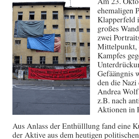
Am 23. Okto
ehemaligen P
Klapperfeld 
großes Wandbi
zwei Portrai
Mittelpunkt,
Kampfes geg
Unterdrücku
Gefäängnis w
den die Nazi
Andrea Wolf,
z.B. nach ant
Aktionen in P
Aus Anlass der Enthülllung fand eine K
der Aktive aus dem heutigen politischen