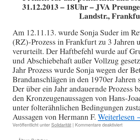
31.12.2013 – 18Uhr – JVA Preung
Landstr., Frankfu
Am 12.11.13. wurde Sonja Suder im Rev
(RZ)-Prozess in Frankfurt zu 3 Jahren
verurteilt. Der Haftbefehl wurde auf Gr
und Abschiebehaft außer Vollzug gesetz
Jahr Prozess wurde Sonja wegen der Bet
Brandanschlägen in den 1970er Jahren 
Der über ein Jahr andauernde Prozess ba
den Kronzeugenaussagen von Hans-Joa
unter folterähnlichen Bedingungen zu
Aussagen von Hermann F.
Weiterlesen
für
Veröffentlicht unter
Solidarität
|
Kommentare deaktiviert
Silveste
„Power