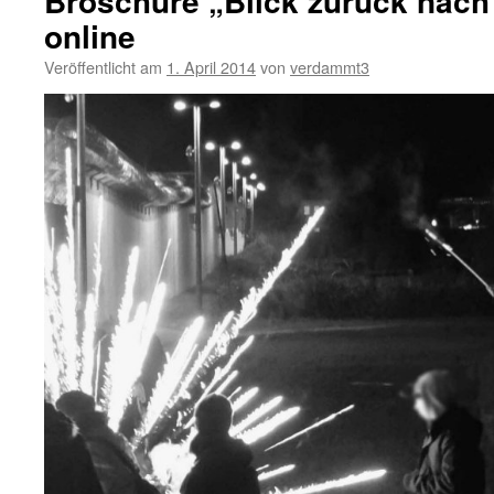
Broschüre „Blick zurück nach 
Kundge
online
&
Wandbild
Veröffentlicht am
1. April 2014
von
verdammt3
Enthüllu