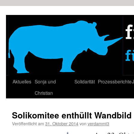
Zum
Inhalt
springen
Aktuelles
Sonja und
Solidarität
Prozessberichte
J
Christian
Solikomitee enthüllt Wandbild
Veröffentlicht am
31. Oktober 2014
von
verdammt3