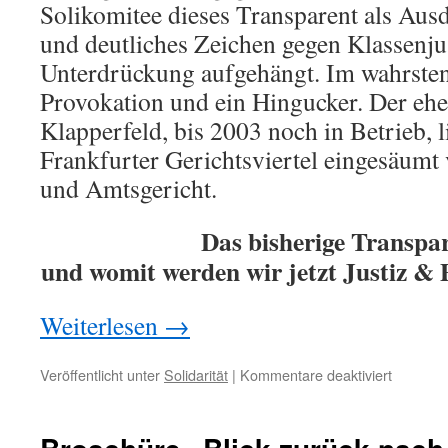
Solikomitee dieses Transparent als Ausd
und deutliches Zeichen gegen Klassenjus
Unterdrückung aufgehängt. Im wahrsten
Provokation und ein Hingucker. Der eh
Klapperfeld, bis 2003 noch in Betrieb, l
Frankfurter Gerichtsviertel eingesäumt 
und Amtsgericht.
Das bisherige Transpa
und womit werden wir jetzt Justiz & 
Weiterlesen
→
für
Veröffentlicht unter
Solidarität
|
Kommentare deaktiviert
23.10.2
–
17:30h