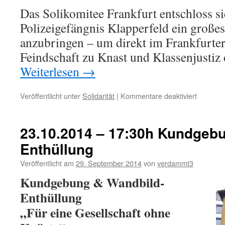
Das Solikomitee Frankfurt entschloss s
Polizeigefängnis Klapperfeld ein große
anzubringen – um direkt im Frankfurter 
Feindschaft zu Knast und Klassenjustiz
Weiterlesen
→
für
Veröffentlicht unter
Solidarität
|
Kommentare deaktiviert
Solikomi
enthüllt
Wandbil
23.10.2014 – 17:30h Kundgeb
am
Enthüllung
Klapperf
Veröffentlicht am
29. September 2014
von
verdammt3
Kundgebung & Wandbild-
Enthüllung
„Für eine Gesellschaft ohne