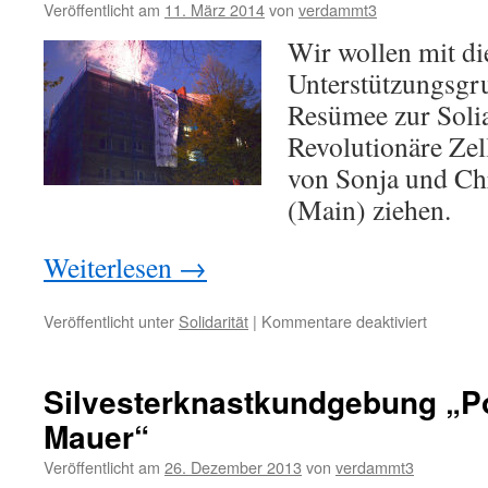
Veröffentlicht am
11. März 2014
von
verdammt3
online
Wir wollen mit di
Unterstützungsgru
Resümee zur Soli
Revolutionäre Zel
von Sonja und Chr
(Main) ziehen.
Weiterlesen
→
für
Veröffentlicht unter
Solidarität
|
Kommentare deaktiviert
Erstes
Resüme
nach
Silvesterknastkundgebung „P
der
Mauer“
Verurtei
von
Veröffentlicht am
26. Dezember 2013
von
verdammt3
Sonja