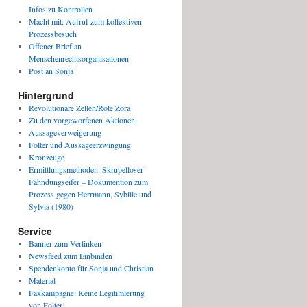
Infos zu Kontrollen
Macht mit: Aufruf zum kollektiven
Prozessbesuch
Offener Brief an
Menschenrechtsorganisationen
Post an Sonja
Hintergrund
Revolutionäre Zellen/Rote Zora
Zu den vorgeworfenen Aktionen
Aussageverweigerung
Folter und Aussageerzwingung
Kronzeuge
Ermittlungsmethoden: Skrupelloser
Fahndungseifer – Dokumention zum
Prozess gegen Herrmann, Sybille und
Sylvia (1980)
Service
Banner zum Verlinken
Newsfeed zum Einbinden
Spendenkonto für Sonja und Christian
Material
Faxkampagne: Keine Legitimierung
von Folter!