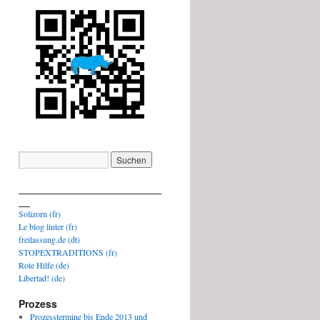
_________________________
__
Solizorn (fr)
Le blog linter (fr)
freilassung.de (dt)
STOPEXTRADITIONS (fr)
Rote Hilfe (de)
Libertad! (de)
Prozess
Prozesstermine bis Ende 2013 und