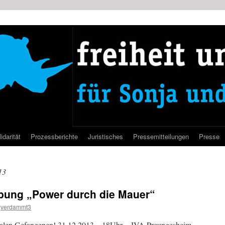
idarität
Prozessberichte
Juristisches
Pressemitteilungen
Presse
13
bung „Power durch die Mauer“
verdammt3
sozialen Gefangenen! 31.12.2013 – 18Uhr – JVA Preungesheim,