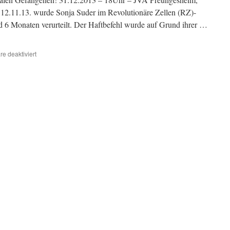
12.11.13. wurde Sonja Suder im Revolutionäre Zellen (RZ)-
nd 6 Monaten verurteilt. Der Haftbefehl wurde auf Grund ihrer …
für
e deaktiviert
Silvesterknastkundgebung
„Power
durch
die
Mauer“