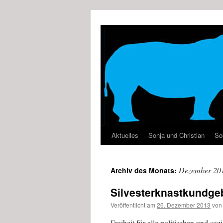
Zum
Inhalt
springen
Aktuelles
Sonja und Christian
Sol
Dezember 20
Archiv des Monats:
Silvesterknastkundge
Veröffentlicht am
26. Dezember 2013
von
Freiheit für alle politischen und 