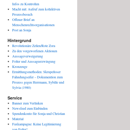
Infos zu Kontrollen
Macht mit: Aufruf zum kollektiven
Prozessbesuch
Offener Brief an
Menschenrechtsorganisationen
Post an Sonja
Hintergrund
Revolutionäre Zellen/Rote Zora
Zu den vorgeworfenen Aktionen
Aussageverweigerung
Folter und Aussageerzwingung
Kronzeuge
Ermittlungsmethoden: Skrupelloser
Fahndungseifer – Dokumention zum
Prozess gegen Herrmann, Sybille und
Sylvia (1980)
Service
Banner zum Verlinken
Newsfeed zum Einbinden
Spendenkonto für Sonja und Christian
Material
Faxkampagne: Keine Legitimierung
von Folter!