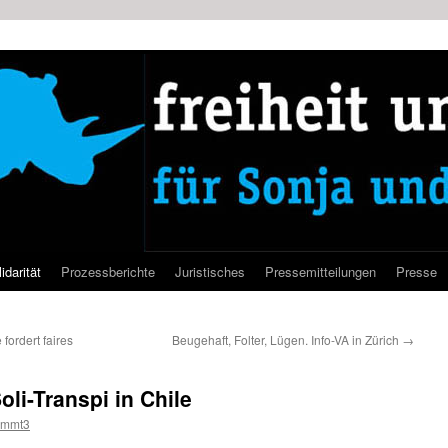
idarität
Prozessberichte
Juristisches
Pressemitteilungen
Presse
fordert faires
Beugehaft, Folter, Lügen. Info-VA in Zürich
→
oli-Transpi in Chile
ammt3