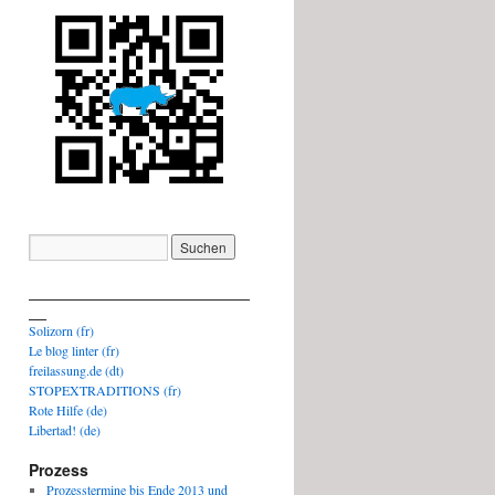
_________________________
__
Solizorn (fr)
Le blog linter (fr)
freilassung.de (dt)
STOPEXTRADITIONS (fr)
Rote Hilfe (de)
Libertad! (de)
Prozess
Prozesstermine bis Ende 2013 und