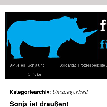
Zum
Inhalt
springen
Aktuelles
Sonja und
Solidarität
Prozessberichte
J
Christian
Uncategorized
Kategoriearchiv:
Sonja ist draußen!