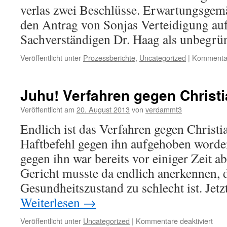
verlas zwei Beschlüsse. Erwartungsgem
den Antrag von Sonjas Verteidigung au
Sachverständigen Dr. Haag als unbegrü
Veröffentlicht unter
Prozessberichte
,
Uncategorized
|
Kommentar
Juhu! Verfahren gegen Christia
Veröffentlicht am
20. August 2013
von
verdammt3
Endlich ist das Verfahren gegen Christia
Haftbefehl gegen ihn aufgehoben worde
gegen ihn war bereits vor einiger Zeit 
Gericht musste da endlich anerkennen, 
Gesundheitszustand zu schlecht ist. Jet
Weiterlesen
→
für
Veröffentlicht unter
Uncategorized
|
Kommentare deaktiviert