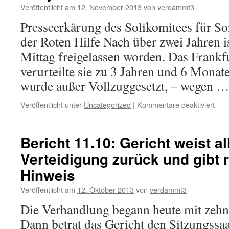
Veröffentlicht am
12. November 2013
von
verdammt3
Presseerkärung des Solikomitees für So
der Roten Hilfe Nach über zwei Jahren i
Mittag freigelassen worden. Das Frankf
verurteilte sie zu 3 Jahren und 6 Monat
wurde außer Vollzuggesetzt, – wegen 
für
Veröffentlicht unter
Uncategorized
|
Kommentare deaktiviert
Son
ist
drau
Bericht 11.10: Gericht weist a
Verteidigung zurück und gibt 
Hinweis
Veröffentlicht am
12. Oktober 2013
von
verdammt3
Die Verhandlung begann heute mit zeh
Dann betrat das Gericht den Sitzungssaa