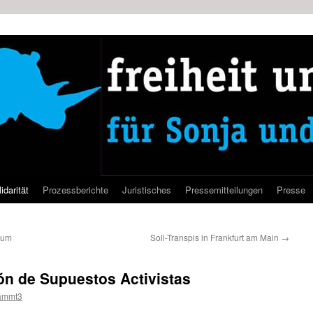
idarität
Prozessberichte
Juristisches
Pressemitteilungen
Presse
zum
Soli-Transpis in Frankfurt am Main
→
ón de Supuestos Activistas
ammt3