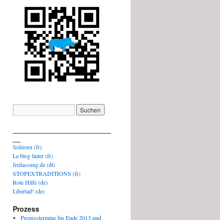
_________________________
__
Solizorn (fr)
Le blog linter (fr)
freilassung.de (dt)
STOPEXTRADITIONS (fr)
Rote Hilfe (de)
Libertad! (de)
Prozess
Prozesstermine bis Ende 2013 und