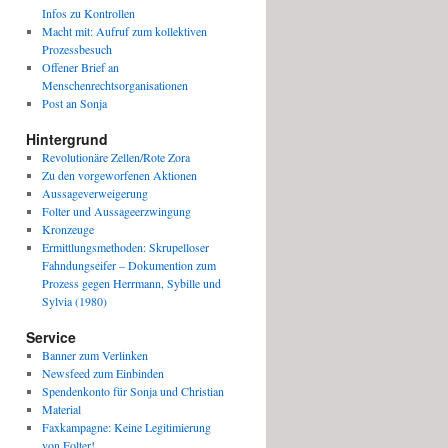
Infos zu Kontrollen
Macht mit: Aufruf zum kollektiven
Prozessbesuch
Offener Brief an
Menschenrechtsorganisationen
Post an Sonja
Hintergrund
Revolutionäre Zellen/Rote Zora
Zu den vorgeworfenen Aktionen
Aussageverweigerung
Folter und Aussageerzwingung
Kronzeuge
Ermittlungsmethoden: Skrupelloser
Fahndungseifer – Dokumention zum
Prozess gegen Herrmann, Sybille und
Sylvia (1980)
Service
Banner zum Verlinken
Newsfeed zum Einbinden
Spendenkonto für Sonja und Christian
Material
Faxkampagne: Keine Legitimierung
von Folter!