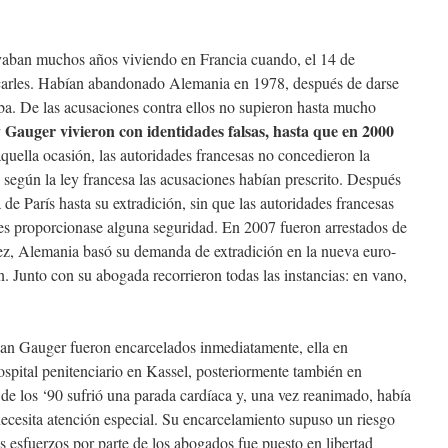
vaban muchos años viviendo en Francia cuando, el 14 de
scarles. Habían abandonado Alemania en 1978, después de darse
aba. De las acusaciones contra ellos no supieron hasta mucho
Gauger vivieron con identidades falsas, hasta que en 2000
aquella ocasión, las autoridades francesas no concedieron la
 según la ley francesa las acusaciones habían prescrito. Después
 de París hasta su extradición, sin que las autoridades francesas
 les proporcionase alguna seguridad. En 2007 fueron arrestados de
z, Alemania basó su demanda de extradición en la nueva euro-
n. Junto con su abogada recorrieron todas las instancias: en vano,
an Gauger fueron encarcelados inmediatamente, ella en
hospital penitenciario en Kassel, posteriormente también en
s de los ‘90 sufrió una parada cardíaca y, una vez reanimado, había
ecesita atención especial. Su encarcelamiento supuso un riesgo
os esfuerzos por parte de los abogados fue puesto en libertad