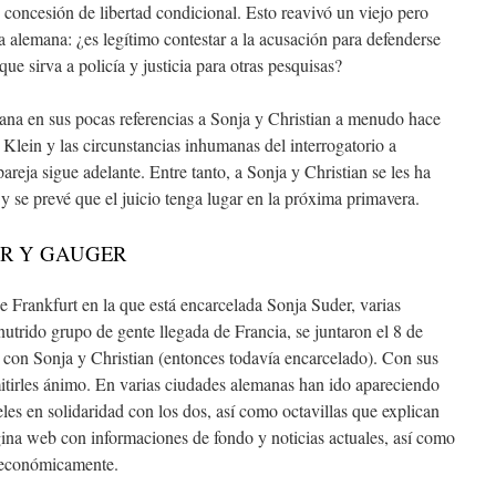
 concesión de libertad condicional. Esto reavivó un viejo pero
a alemana: ¿es legítimo contestar a la acusación para defenderse
que sirva a policía y justicia para otras pesquisas?
ana en sus pocas referencias a Sonja y Christian a menudo hace
e Klein y las circunstancias inhumanas del interrogatorio a
areja sigue adelante. Entre tanto, a Sonja y Christian se les ha
n y se prevé que el juicio tenga lugar en la próxima primavera.
ER Y GAUGER
e Frankfurt en la que está encarcelada Sonja Suder, varias
nutrido grupo de gente llegada de Francia, se juntaron el 8 de
d con Sonja y Christian (entonces todavía encarcelado). Con sus
itirles ánimo. En varias ciudades alemanas han ido apareciendo
eles en solidaridad con los dos, así como octavillas que explican
ina web con informaciones de fondo y noticias actuales, así como
s económicamente.