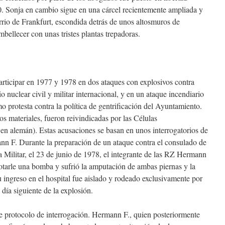
0. Sonja en cambio sigue en una cárcel recientemente ampliada y
rio de Frankfurt, escondida detrás de unos altosmuros de
ellecer con unas tristes plantas trepadoras.
rticipar en 1977 y 1978 en dos ataques con explosivos contra
 nuclear civil y militar internacional, y en un ataque incendiario
mo protesta contra la política de gentrificación del Ayuntamiento.
s materiales, fueron reivindicadas por las Células
 en alemán). Estas acusaciones se basan en unos interrogatorios de
n F. Durante la preparación de un ataque contra el consulado de
a Militar, el 23 de junio de 1978, el integrante de las RZ Hermann
lotarle una bomba y sufrió la amputación de ambas piernas y la
su ingreso en el hospital fue aislado y rodeado exclusivamente por
 día siguiente de la explosión.
e protocolo de interrogación. Hermann F., quien posteriormente