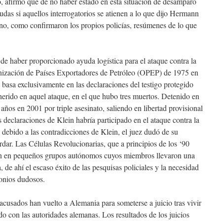
, afirmó que de no haber estado en esta situación de desamparo
udas si aquellos interrogatorios se atienen a lo que dijo Hermann
 sino, como confirmaron los propios policías, resúmenes de lo que
de haber proporcionado ayuda logística para el ataque contra la
anización de Países Exportadores de Petróleo (OPEP) de 1975 en
 basa exclusivamente en las declaraciones del testigo protegido
erido en aquel ataque, en el que hubo tres muertos. Detenido en
ños en 2001 por triple asesinato, saliendo en libertad provisional
 declaraciones de Klein habría participado en el ataque contra la
ebido a las contradicciones de Klein, el juez dudó de su
rdar. Las Células Revolucionarias, que a principios de los ‘90
ron en pequeños grupos autónomos cuyos miembros llevaron una
, de ahí el escaso éxito de las pesquisas policiales y la necesidad
monios dudosos.
acusados han vuelto a Alemania para someterse a juicio tras vivir
do con las autoridades alemanas. Los resultados de los juicios