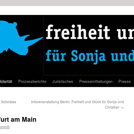
idarität
Prozessberichte
Juristisches
Pressemitteilungen
Presse
Activistas
Infoveranstaltung Berlin: Freiheit und Glück für Sonja und
Christian
→
furt am Main
ammt3