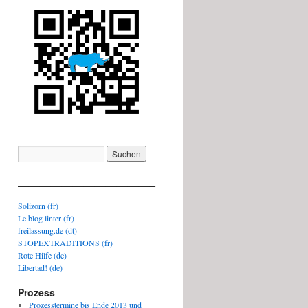
_________________________
__
Solizorn (fr)
Le blog linter (fr)
freilassung.de (dt)
STOPEXTRADITIONS (fr)
Rote Hilfe (de)
Libertad! (de)
Prozess
Prozesstermine bis Ende 2013 und