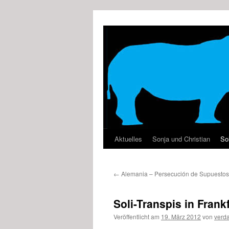
Zum
Inhalt
springen
Aktuelles
Sonja und Christian
Sol
←
Alemania – Persecución de Supuestos 
Soli-Transpis in Frank
Veröffentlicht am
19. März 2012
von
verd