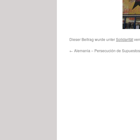
Dieser Beitrag wurde unter
Solidarität
verö
←
Alemania – Persecución de Supuestos 