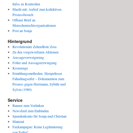
Infos zu Kontrollen
Macht mit: Aufruf zum kollektiven
Prozessbesuch
Offener Brief an
Menschenrechtsorganisationen
Post an Sonja
Hintergrund
Revolutionäre Zellen/Rote Zora
Zu den vorgeworfenen Aktionen
Aussageverweigerung
Folter und Aussageerzwingung
Kronzeuge
Ermittlungsmethoden: Skrupelloser
Fahndungseifer – Dokumention zum
Prozess gegen Herrmann, Sybille und
Sylvia (1980)
Service
Banner zum Verlinken
Newsfeed zum Einbinden
Spendenkonto für Sonja und Christian
Material
Faxkampagne: Keine Legitimierung
von Folter!