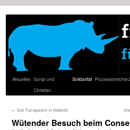
Zum
Inhalt
springen
Aktuelles
Sonja und
Solidarität
Prozessberichte
J
Christian
←
Soli-Transparent in Helsinki!
Urt
Wütender Besuch beim Conseil