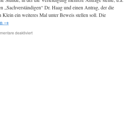
n „Sachverständigen“ Dr. Haag und einen Antrag, der die
lein ein weiteres Mal unter Beweis stellen soll. Die
en
→
für
entare deaktiviert
Bericht
20.9.
Anträge
der
Verteidigung
und
Termine