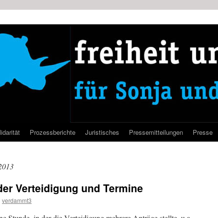
idarität
Prozessberichte
Juristisches
Pressemitteilungen
Presse
2013
 der Verteidigung und Termine
n
verdammt3
e Stunde, in der die Verteidigung mehrere Anträge stellte, u.a.