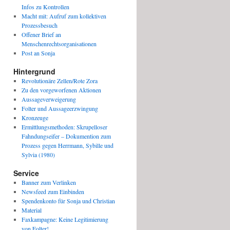
Infos zu Kontrollen
Macht mit: Aufruf zum kollektiven
Prozessbesuch
Offener Brief an
Menschenrechtsorganisationen
Post an Sonja
Hintergrund
Revolutionäre Zellen/Rote Zora
Zu den vorgeworfenen Aktionen
Aussageverweigerung
Folter und Aussageerzwingung
Kronzeuge
Ermittlungsmethoden: Skrupelloser
Fahndungseifer – Dokumention zum
Prozess gegen Herrmann, Sybille und
Sylvia (1980)
Service
Banner zum Verlinken
Newsfeed zum Einbinden
Spendenkonto für Sonja und Christian
Material
Faxkampagne: Keine Legitimierung
von Folter!