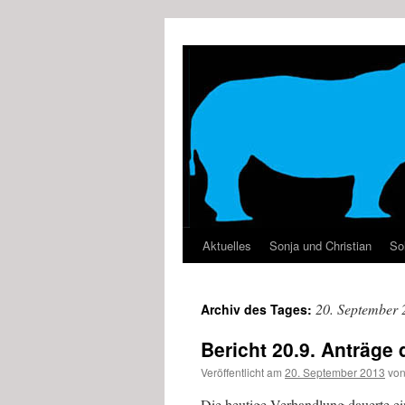
Zum
Inhalt
springen
Aktuelles
Sonja und Christian
Sol
20. September 
Archiv des Tages:
Bericht 20.9. Anträge
Veröffentlicht am
20. September 2013
vo
Die heutige Verhandlung dauerte ein