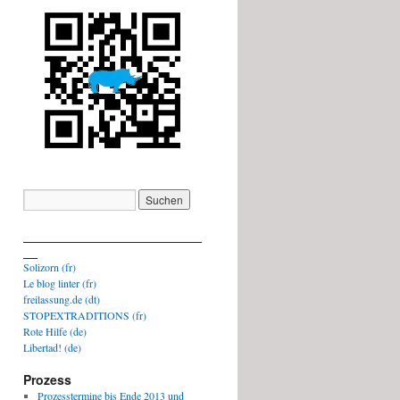
_________________________
__
Solizorn (fr)
Le blog linter (fr)
freilassung.de (dt)
STOPEXTRADITIONS (fr)
Rote Hilfe (de)
Libertad! (de)
Prozess
Prozesstermine bis Ende 2013 und