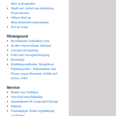
Infos zu Kontrollen
Macht mit: Aufruf zum kollektiven
Prozessbesuch
Offener Brief an
Menschenrechtsorganisationen
Post an Sonja
Hintergrund
Revolutionäre Zellen/Rote Zora
Zu den vorgeworfenen Aktionen
Aussageverweigerung
Folter und Aussageerzwingung
Kronzeuge
Ermittlungsmethoden: Skrupelloser
Fahndungseifer – Dokumention zum
Prozess gegen Herrmann, Sybille und
Sylvia (1980)
Service
Banner zum Verlinken
Newsfeed zum Einbinden
Spendenkonto für Sonja und Christian
Material
Faxkampagne: Keine Legitimierung
von Folter!