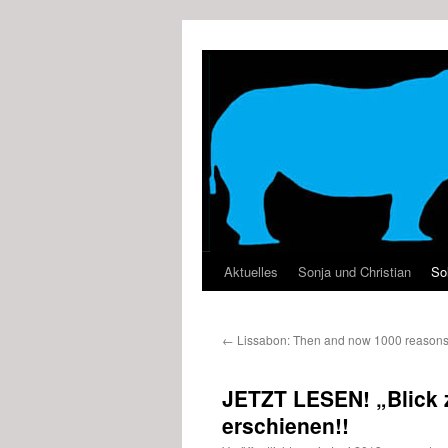
Zum
Inhalt
springen
Aktuelles
Sonja und Christian
Sol
←
Lissabon: Then and now 1000 reasons f
JETZT LESEN! „Blick 
erschienen!!