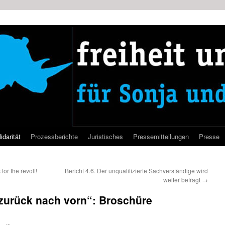
idarität
Prozessberichte
Juristisches
Pressemitteilungen
Presse
or the revolt!
Bericht 4.6. Der unqualifizierte Sachverständige wird
weiter befragt
→
zurück nach vorn“: Broschüre