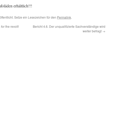
nfoläden erhältlich!!!
ffentlicht. Setze ein Lesezeichen für den
Permalink
.
or the revolt!
Bericht 4.6. Der unqualifizierte Sachverständige wird
weiter befragt
→