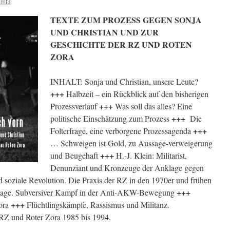
mmt3
TEXTE ZUM PROZESS GEGEN SONJA
UND CHRISTIAN UND ZUR
GESCHICHTE DER RZ UND ROTEN
ZORA
INHALT: Sonja und Christian, unsere Leute?
+++
Halbzeit – ein Rückblick auf den bisherigen
+++
Prozessverlauf
Was soll das alles? Eine
+++
politische Einschätzung zum Prozess
Die
+++
Folterfrage, eine verborgene Prozessagenda
… Schweigen ist Gold, zu Aussage-verweigerung
+++
und Beugehaft
H.-J. Klein: Militarist,
Denunziant und Kronzeuge der Anklage gegen
 soziale Revolution. Die Praxis der RZ in den 1970er und frühen
+++
tage. Subversiver Kampf in der Anti-AKW-Bewegung
+++
Zora
Flüchtlingskämpfe, Rassismus und Militanz.
n RZ und Roter Zora 1985 bis 1994.