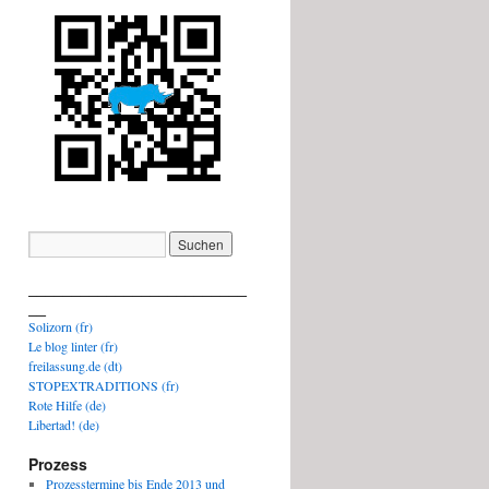
_________________________
__
Solizorn (fr)
Le blog linter (fr)
freilassung.de (dt)
STOPEXTRADITIONS (fr)
Rote Hilfe (de)
Libertad! (de)
Prozess
Prozesstermine bis Ende 2013 und