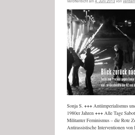
Veröffentlicht am
4. Juni 2013
von
verda
+++
Sonja S.
Antiimperialismus und
+++
1980er Jahren
Alle Tage Sabo
Militanter Feminismus – die Rote 
Antirassistische Interventionen vo