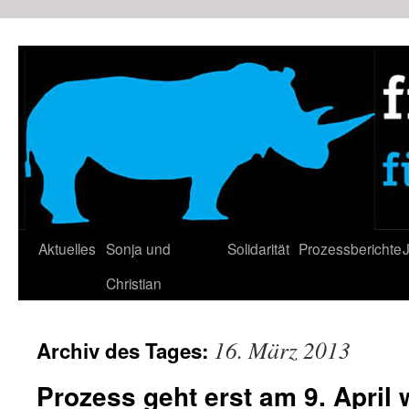
Zum
Inhalt
springen
Aktuelles
Sonja und
Solidarität
Prozessberichte
J
Christian
16. März 2013
Archiv des Tages:
Prozess geht erst am 9. April w