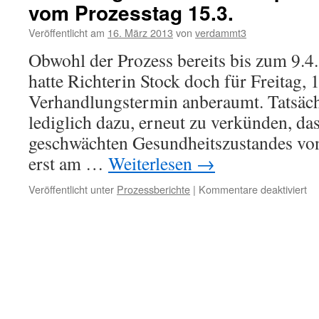
vom Prozesstag 15.3.
Veröffentlicht am
16. März 2013
von
verdammt3
Obwohl der Prozess bereits bis zum 9.4
hatte Richterin Stock doch für Freitag, 
Verhandlungstermin anberaumt. Tatsächl
lediglich dazu, erneut zu verkünden, da
geschwächten Gesundheitszustandes von
erst am …
Weiterlesen
→
für
Veröffentlicht unter
Prozessberichte
|
Kommentare deaktiviert
Pr
ge
ers
a
9.
Apr
wei
Be
vo