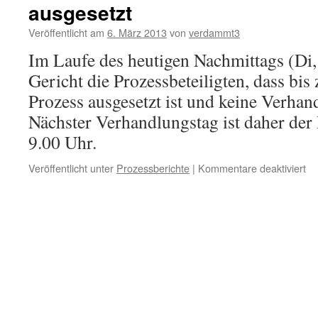
ausgesetzt
Veröffentlicht am
6. März 2013
von
verdammt3
Im Laufe des heutigen Nachmittags (Di, 
Gericht die Prozessbeteiligten, dass bis
Prozess ausgesetzt ist und keine Verhand
Nächster Verhandlungstag ist daher der
9.00 Uhr.
für
Veröffentlicht unter
Prozessberichte
|
Kommentare deaktiviert
Pr
wu
vo
Ge
bis
9.
Apr
au