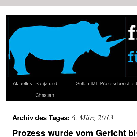
Zum
Inhalt
springen
Aktuelles
Sonja und
Solidarität
Prozessberichte
J
Christian
6. März 2013
Archiv des Tages:
Prozess wurde vom Gericht bis