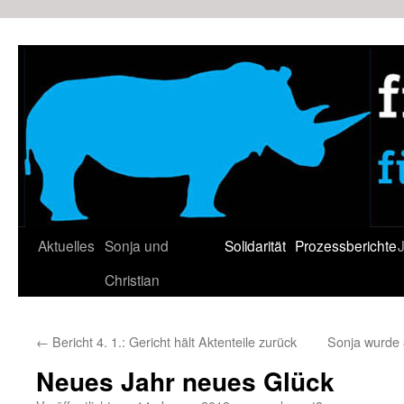
Zum
Inhalt
springen
Aktuelles
Sonja und
Solidarität
Prozessberichte
J
Christian
←
Bericht 4. 1.: Gericht hält Aktenteile zurück
Sonja wurde 
Neues Jahr neues Glück