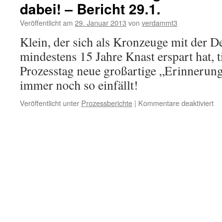
dabei! – Bericht 29.1.
Veröffentlicht am
29. Januar 2013
von
verdammt3
Klein, der sich als Kronzeuge mit der 
mindestens 15 Jahre Knast erspart hat, 
Prozesstag neue großartige „Erinnerung
immer noch so einfällt!
für
Veröffentlicht unter
Prozessberichte
|
Kommentare deaktiviert
Da
ha
er
si
eb
gei
Sc
wa
ga
nic
da
–