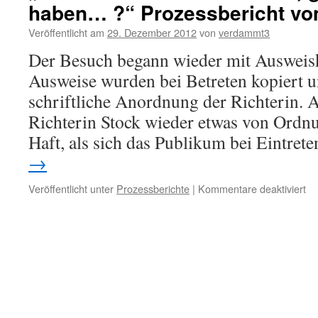
haben… ?“ Prozessbericht vo
Veröffentlicht am
29. Dezember 2012
von
verdammt3
Der Besuch begann wieder mit Ausweisk
Ausweise wurden bei Betreten kopiert u
schriftliche Anordnung der Richterin.
Richterin Stock wieder etwas von Ordn
Haft, als sich das Publikum bei Eintre
→
für
Veröffentlicht unter
Prozessberichte
|
Kommentare deaktiviert
„
kö
Si
si
er
ge
zu
ha
?“