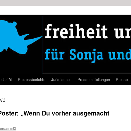
idarität
Prozessberichte
Juristisches
Pressemitteilungen
Presse
012
 Poster: „Wenn Du vorher ausgemacht
verdammt3