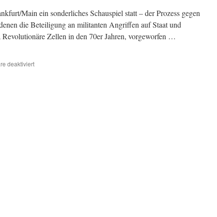
nkfurt/Main ein sonderliches Schauspiel statt – der Prozess gegen
enen die Beteiligung an militanten Angriffen auf Staat und
a Revolutionäre Zellen in den 70er Jahren, vorgeworfen …
für
e deaktiviert
Berlin:
Solidarisches
Poster:
„Wenn
Du
vorher
ausgemacht
hast…“