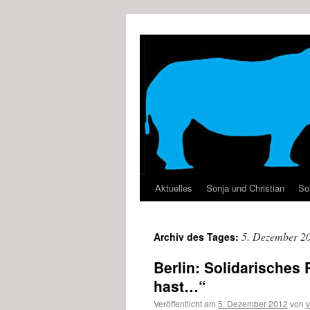
Zum
Inhalt
springen
Aktuelles
Sonja und Christian
Sol
5. Dezember 2
Archiv des Tages:
Berlin: Solidarisches
hast…“
Veröffentlicht am
5. Dezember 2012
von