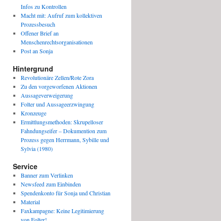
Infos zu Kontrollen
Macht mit: Aufruf zum kollektiven
Prozessbesuch
Offener Brief an
Menschenrechtsorganisationen
Post an Sonja
Hintergrund
Revolutionäre Zellen/Rote Zora
Zu den vorgeworfenen Aktionen
Aussageverweigerung
Folter und Aussageerzwingung
Kronzeuge
Ermittlungsmethoden: Skrupelloser
Fahndungseifer – Dokumention zum
Prozess gegen Herrmann, Sybille und
Sylvia (1980)
Service
Banner zum Verlinken
Newsfeed zum Einbinden
Spendenkonto für Sonja und Christian
Material
Faxkampagne: Keine Legitimierung
von Folter!