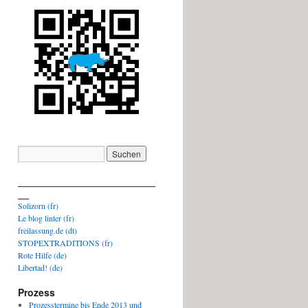
_________________________
__
Solizorn (fr)
Le blog linter (fr)
freilassung.de (dt)
STOPEXTRADITIONS (fr)
Rote Hilfe (de)
Libertad! (de)
Prozess
Prozesstermine bis Ende 2013 und