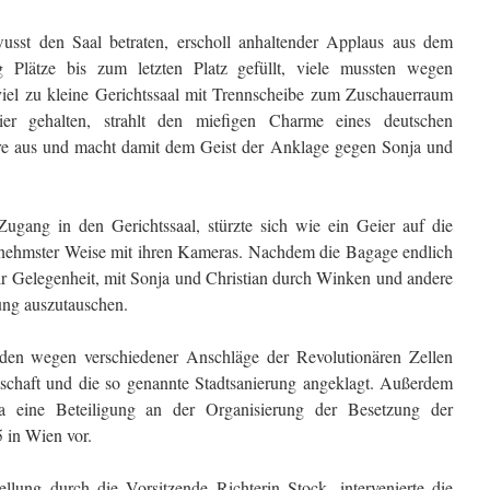
wusst den Saal betraten, erscholl anhaltender Applaus aus dem
 Plätze bis zum letzten Platz gefüllt, viele mussten wegen
iel zu kleine Gerichtssaal mit Trennscheibe zum Zuschauerraum
r gehalten, strahlt den miefigen Charme eines deutschen
e aus und macht damit dem Geist der Anklage gegen Sonja und
ugang in den Gerichtssaal, stürzte sich wie ein Geier auf die
enehmster Weise mit ihren Kameras. Nachdem die Bagage endlich
ir Gelegenheit, mit Sonja und Christian durch Winken und andere
ung auszutauschen.
den wegen verschiedener Anschläge der Revolutionären Zellen
schaft und die so genannte Stadtsanierung angeklagt. Außerdem
nja eine Beteiligung an der Organisierung der Besetzung der
 in Wien vor.
ellung durch die Vorsitzende Richterin Stock, intervenierte die