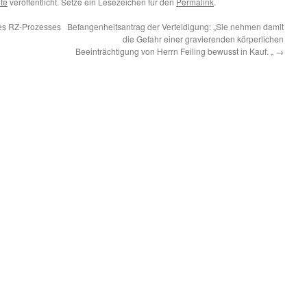
te
veröffentlicht. Setze ein Lesezeichen für den
Permalink
.
es RZ-Prozesses
Befangenheitsantrag der Verteidigung: „Sie nehmen damit
die Gefahr einer gravierenden körperlichen
Beeinträchtigung von Herrn Feiling bewusst in Kauf. „
→