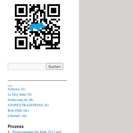
_________________________
__
Solizorn (fr)
Le blog linter (fr)
freilassung.de (dt)
STOPEXTRADITIONS (fr)
Rote Hilfe (de)
Libertad! (de)
Prozess
Prozesstermine bis Ende 2013 und