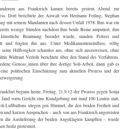
 anderem aus Frankreich kamen bereits gestern Abend zur
zess. Dort berichtete der Anwalt von Hermann Feiling, Stephan
ang mit seinem Mandanten nach dessen Unfall 1978. Ihm war ein
Bereits wenige Stunden nachdem ihm beide Beine amputiert, ihm
künstliche Beatmung beendet wurde, standen Polizei und
tt und fragten ihn aus. Unter Medikamenteneinfluss, völlig
n seine Hilflosigkeit schamlos aus, ohne sich auszuweisen, ohne
ltin Waltraut Verleih berichtete über den Stand des Verfahrens.
iedene Genoss_innen über ihre dortige Soli-Arbeit, dann gab es
eine politischen Einschätzung zum aktuellen Prozess und der
erweigerung.
ankfurt begann heute, Freitag, 21.9.12 der Prozess gegen Sonja
 fand vorm Gericht eine Kundgebung mit rund 100 Leuten statt,
li-Luftballons stiegen gen Himmel, die den beiden Freiheit und
n und kurzen Ansprachen – auch von aus Frankreich angereisten
egen die Auslieferung der beiden Angeklagten kämpften – wurde
n Justiz protestiert.