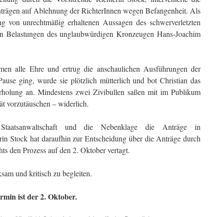
Anträgen auf Ablehnung der RichterInnen wegen Befangenheit. Als
 von unrechtmäßig erhaltenen Aussagen des schwerverletzten
on Belastungen des unglaubwürdigen Kronzeugen Hans-Joachim
men alle Ehre und ertrug die anschaulichen Ausführungen der
Pause ging, wurde sie plötzlich mütterlich und bot Christian das
Erholung an. Mindestens zwei Zivibullen saßen mit im Publikum
ät vorzutäuschen – widerlich.
Staatsanwaltschaft und die Nebenklage die Anträge in
rin Stock hat daraufhin zur Entscheidung über die Anträge durch
s den Prozess auf den 2. Oktober vertagt.
ksam und kritisch zu begleiten.
min ist der 2. Oktober.