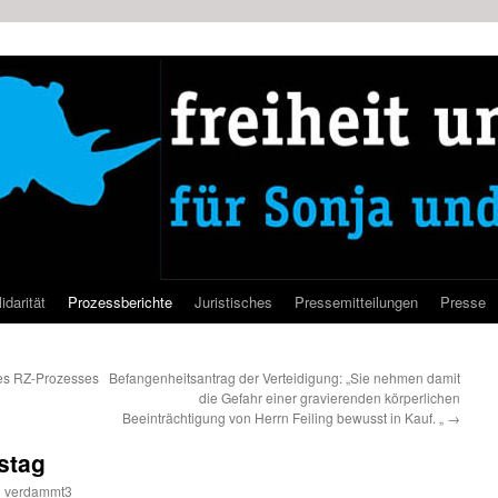
idarität
Prozessberichte
Juristisches
Pressemitteilungen
Presse
es RZ-Prozesses
Befangenheitsantrag der Verteidigung: „Sie nehmen damit
die Gefahr einer gravierenden körperlichen
Beeinträchtigung von Herrn Feiling bewusst in Kauf. „
→
stag
n
verdammt3