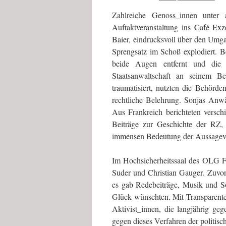
Zahlreiche Genoss_innen unter
Auftaktveranstaltung ins Café Ex
Baier, eindrucksvoll über den Umg
Sprengsatz im Schoß explodiert. 
beide Augen entfernt und die 
Staatsanwaltschaft an seinem Be
traumatisiert, nutzten die Behörde
rechtliche Belehrung. Sonjas Anwä
Aus Frankreich berichteten versch
Beiträge zur Geschichte der RZ, 
immensen Bedeutung der Aussagev
Im Hochsicherheitssaal des OLG Fr
Suder und Christian Gauger. Zuvor
es gab Redebeiträge, Musik und So
Glück wünschten. Mit Transparente
Aktivist_innen, die langjährig g
gegen dieses Verfahren der politische