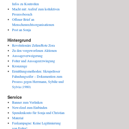
Infos zu Kontrollen
Macht mit: Aufruf zum kollektiven
Prozessbesuch
Offener Brief an
Menschenrechtsorganisationen
Post an Sonja
Hintergrund
Revolutionäre Zellen/Rote Zora
Zu den vorgeworfenen Aktionen
Aussageverweigerung
Folter und Aussageerzwingung
Kronzeuge
Ermittlungsmethoden: Skrupelloser
Fahndungseifer – Dokumention zum
Prozess gegen Herrmann, Sybille und
Sylvia (1980)
Service
Banner zum Verlinken
Newsfeed zum Einbinden
Spendenkonto für Sonja und Christian
Material
Faxkampagne: Keine Legitimierung
von Folter!