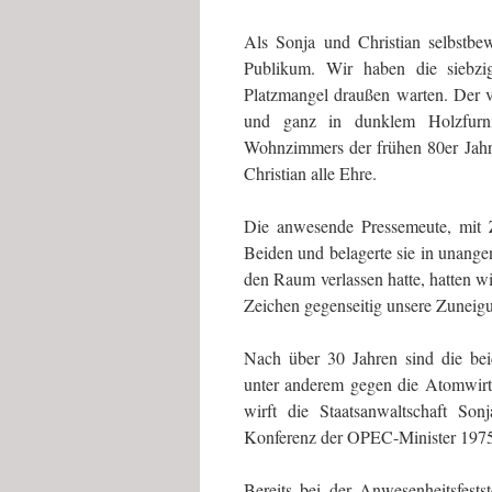
Als Sonja und Christian selbstbe
Publikum. Wir haben die siebzig
Platzmangel draußen warten. Der v
und ganz in dunklem Holzfurnie
Wohnzimmers der frühen 80er Jahr
Christian alle Ehre.
Die anwesende Pressemeute, mit Z
Beiden und belagerte sie in unang
den Raum verlassen hatte, hatten w
Zeichen gegenseitig unsere Zuneig
Nach über 30 Jahren sind die bei
unter anderem gegen die Atomwirt
wirft die Staatsanwaltschaft So
Konferenz der OPEC-Minister 1975
Bereits bei der Anwesenheitsfestst