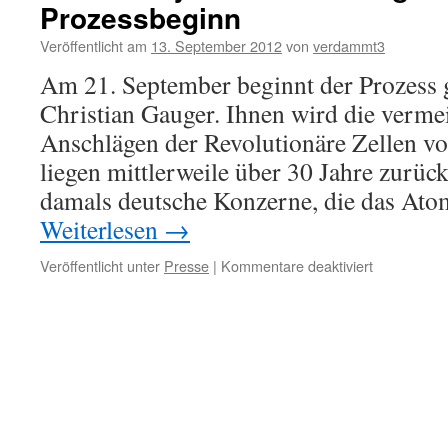
Prozessbeginn
Veröffentlicht am
13. September 2012
von
verdammt3
Am 21. September beginnt der Prozess 
Christian Gauger. Ihnen wird die vermei
Anschlägen der Revolutionäre Zellen v
liegen mittlerweile über 30 Jahre zurück
damals deutsche Konzerne, die das A
Weiterlesen
→
für
Veröffentlicht unter
Presse
|
Kommentare deaktiviert
Radio
Dreyecklan
Beitrag
zum
Prozessbeg