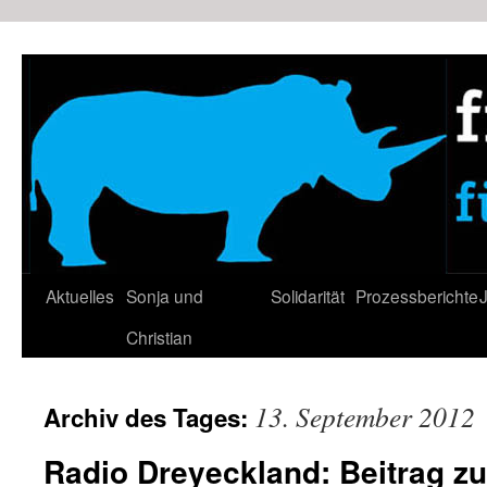
Zum
Inhalt
springen
Aktuelles
Sonja und
Solidarität
Prozessberichte
J
Christian
13. September 2012
Archiv des Tages:
Radio Dreyeckland: Beitrag z