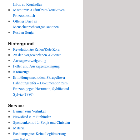
Infos zu Kontrollen
Macht mit: Aufruf zum kollektiven
Prozessbesuch
Offener Brief an
Menschenrechtsorganisationen
Post an Sonja
Hintergrund
Revolutionäre Zellen/Rote Zora
Zu den vorgeworfenen Aktionen
Aussageverweigerung
Folter und Aussageerzwingung
Kronzeuge
Ermittlungsmethoden: Skrupelloser
Fahndungseifer – Dokumention zum
Prozess gegen Herrmann, Sybille und
Sylvia (1980)
Service
Banner zum Verlinken
Newsfeed zum Einbinden
Spendenkonto für Sonja und Christian
Material
Faxkampagne: Keine Legitimierung
von Folter!