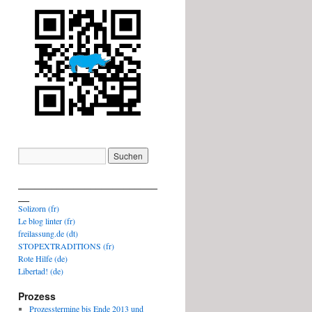
_________________________
__
Solizorn (fr)
Le blog linter (fr)
freilassung.de (dt)
STOPEXTRADITIONS (fr)
Rote Hilfe (de)
Libertad! (de)
Prozess
Prozesstermine bis Ende 2013 und