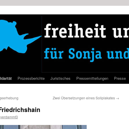
idarität
Prozessberichte
Juristisches
Pressemitteilungen
Presse
lageerhebung
Zwei Übersetzungen eines Soliplakates
→
Friedrichshain
verdammt3