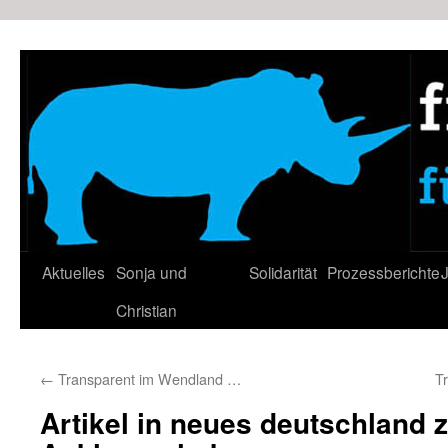
Zum
Inhalt
springen
Aktuelles
Sonja und
Solidarität
Prozessberichte
J
Christian
←
Transparent im Wendland …
Tr
Artikel in neues deutschland 