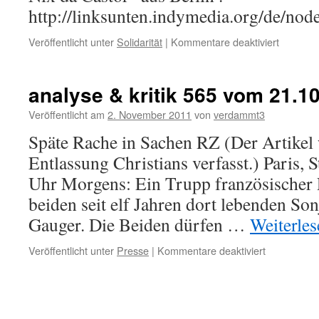
http://linksunten.indymedia.org/de/nod
für
Veröffentlicht unter
Solidarität
|
Kommentare deaktiviert
„Ein
neuer
Anstrich
analyse & kritik 565 vom 21.1
für
Vattenfal
Veröffentlicht am
2. November 2011
von
verdammt3
Späte Rache in Sachen RZ (Der Artikel
Entlassung Christians verfasst.) Paris, S
Uhr Morgens: Ein Trupp französischer Po
beiden seit elf Jahren dort lebenden So
Gauger. Die Beiden dürfen …
Weiterle
für
Veröffentlicht unter
Presse
|
Kommentare deaktiviert
analyse
&
kritik
565