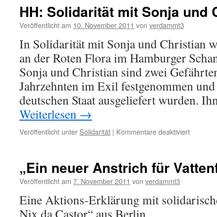
HH: Solidarität mit Sonja und 
Veröffentlicht am
10. November 2011
von
verdammt3
In Solidarität mit Sonja und Christian 
an der Roten Flora im Hamburger Schan
Sonja und Christian sind zwei Gefährte
Jahrzehnten im Exil festgenommen und 
deutschen Staat ausgeliefert wurden. I
Weiterlesen
→
für
Veröffentlicht unter
Solidarität
|
Kommentare deaktiviert
HH:
Solidarit
mit
„Ein neuer Anstrich für Vatten
Sonja
und
Veröffentlicht am
7. November 2011
von
verdammt3
Christian
Eine Aktions-Erklärung mit solidarisc
Nix da Castor“ aus Berlin .