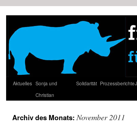
Zum
Inhalt
springen
Aktuelles
Sonja und
Solidarität
Prozessberichte
J
Christian
November 2011
Archiv des Monats: