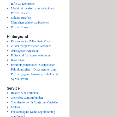
Infos zu Kontrollen
Macht mit: Aufruf zum kollektiven
Prozessbesuch
Offener Brief an
Menschenrechtsorganisationen
Post an Sonja
Hintergrund
Revolutionäre Zellen/Rote Zora
Zu den vorgeworfenen Aktionen
Aussageverweigerung
Folter und Aussageerzwingung
Kronzeuge
Ermittlungsmethoden: Skrupelloser
Fahndungseifer – Dokumention zum
Prozess gegen Herrmann, Sybille und
Sylvia (1980)
Service
Banner zum Verlinken
Newsfeed zum Einbinden
Spendenkonto für Sonja und Christian
Material
Faxkampagne: Keine Legitimierung
von Folter!