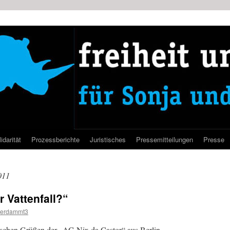
idarität
Prozessberichte
Juristisches
Pressemitteilungen
Presse
011
r Vattenfall?“
verdammt3
ischen Grüßen der „AG Nix da Castor“ aus Berlin .