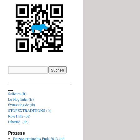
_________________________
__
Solizorn (fr)
Le blog linter (fr)
freilassung.de (dt)
STOPEXTRADITIONS (fr)
Rote Hilfe (de)
Libertad! (de)
Prozess
Prozesstermine bis Ende 2013 und