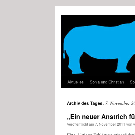
Zum
Inhalt
springen
Aktuelles
Sonja und Christian
Sol
7. November 2
Archiv des Tages:
„Ein neuer Anstrich fü
Veröffentlicht am
7. November 2011
von
Eine Aktions-Erklärung mit solidar