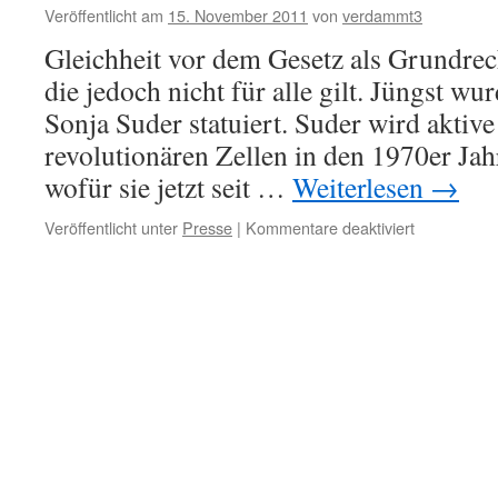
Veröffentlicht am
15. November 2011
von
verdammt3
Gleichheit vor dem Gesetz als Grundrech
die jedoch nicht für alle gilt. Jüngst w
Sonja Suder statuiert. Suder wird aktive
revolutionären Zellen in den 1970er Ja
wofür sie jetzt seit …
Weiterlesen
→
für
Veröffentlicht unter
Presse
|
Kommentare deaktiviert
Radio
Corax
Interview
mit
Rote
Hilfe