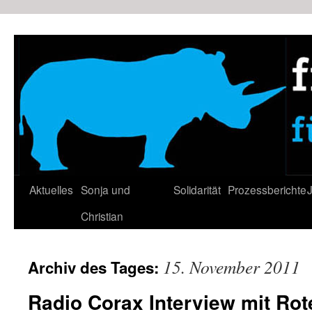
Zum
Inhalt
springen
Aktuelles
Sonja und
Solidarität
Prozessberichte
J
Christian
15. November 2011
Archiv des Tages:
Radio Corax Interview mit Rote