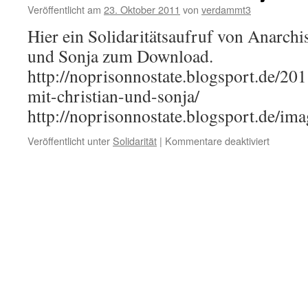
Veröffentlicht am
23. Oktober 2011
von
verdammt3
Hier ein Solidaritätsaufruf von Anarchi
und Sonja zum Download.
http://noprisonnostate.blogsport.de/201
mit-christian-und-sonja/
http://noprisonnostate.blogsport.de/ima
für
Veröffentlicht unter
Solidarität
|
Kommentare deaktiviert
Solidarit
für
Sonja
und
Christian