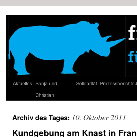
Zum
Inhalt
springen
Aktuelles
Sonja und
Solidarität
Prozessberichte
J
Christian
10. Oktober 2011
Archiv des Tages:
Kundgebung am Knast in Frank