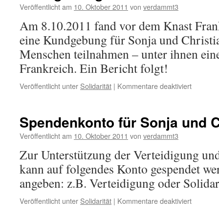
Veröffentlicht am
10. Oktober 2011
von
verdammt3
Am 8.10.2011 fand vor dem Knast Fran
eine Kundgebung für Sonja und Christian
Menschen teilnahmen – unter ihnen eine
Frankreich. Ein Bericht folgt!
für
Veröffentlicht unter
Solidarität
|
Kommentare deaktiviert
Kundge
am
Knast
Spendenkonto für Sonja und C
in
Frankfurt
Veröffentlicht am
10. Oktober 2011
von
verdammt3
–
Zur Unterstützung der Verteidigung und 
Fotos
kann auf folgendes Konto gespendet we
angeben: z.B. Verteidigung oder Solidar
für
Veröffentlicht unter
Solidarität
|
Kommentare deaktiviert
Spenden