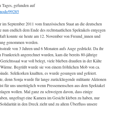
en Tages, gefunden auf
e/node/99285
r im September 2011 vom französischen Staat an die deutschen
e nun endlich dem Ende des rechtstaatlichen Spektakels entgegen
Haft konnte sie heute am 12. November von Freund_innen und
pfang genommen werden.
tsstrafe von 3 Jahren und 6 Monaten aufs Auge gedrückt. Da ihr
n Frankreich angerechnet wurden, kam die bereits 80-jährige
erichtssaal war voll belegt, viele blieben draußen in der Kälte
en Wärme. Begrüßt wurde sie von einem fröhlichen Mob von ca.
ude. Sektkorken knallten, es wurde gesungen und gefeiert.
te, denn Sonja wurde für lange zurückliegende militante Aktionen
s ist für uns unerträglich wenn Pressemenschen aus dem Spektakel
lagen wollen. Mal ganz zu schweigen davon, dass einige
aben, ungefragt eine Kamera im Gesicht kleben zu haben, nur
 Solidarität in den Dreck zieht und zu allem Überfluss unsere