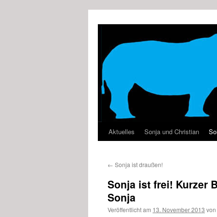
Zum
Inhalt
springen
Aktuelles
Sonja und Christian
Sol
←
Sonja ist draußen!
Sonja ist frei! Kurze
Sonja
Veröffentlicht am
13. November 2013
von