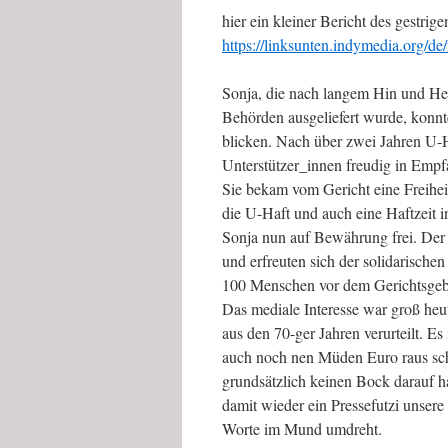
hier ein kleiner Bericht des gestrig
https://linksunten.indymedia.org/d
Sonja, die nach langem Hin und He
Behörden ausgeliefert wurde, konnt
blicken. Nach über zwei Jahren U-
Unterstützer_innen freudig in Em
Sie bekam vom Gericht eine Freihei
die U-Haft und auch eine Haftzeit i
Sonja nun auf Bewährung frei. Der G
und erfreuten sich der solidarisch
100 Menschen vor dem Gerichtsgebä
Das mediale Interesse war groß heu
aus den 70-ger Jahren verurteilt. E
auch noch nen Müden Euro raus sch
grundsätzlich keinen Bock darauf h
damit wieder ein Pressefutzi unsere
Worte im Mund umdreht.