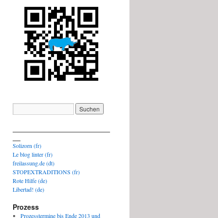
_________________________
__
Solizorn (fr)
Le blog linter (fr)
freilassung.de (dt)
STOPEXTRADITIONS (fr)
Rote Hilfe (de)
Libertad! (de)
Prozess
Prozesstermine bis Ende 2013 und