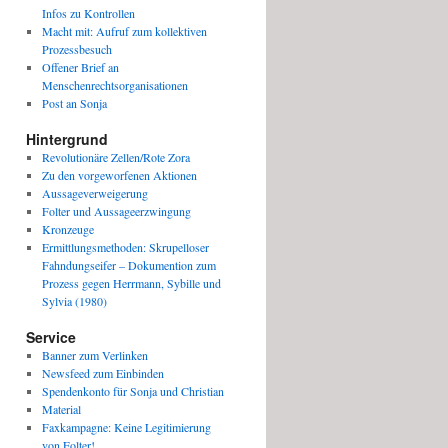
Infos zu Kontrollen
Macht mit: Aufruf zum kollektiven
Prozessbesuch
Offener Brief an
Menschenrechtsorganisationen
Post an Sonja
Hintergrund
Revolutionäre Zellen/Rote Zora
Zu den vorgeworfenen Aktionen
Aussageverweigerung
Folter und Aussageerzwingung
Kronzeuge
Ermittlungsmethoden: Skrupelloser
Fahndungseifer – Dokumention zum
Prozess gegen Herrmann, Sybille und
Sylvia (1980)
Service
Banner zum Verlinken
Newsfeed zum Einbinden
Spendenkonto für Sonja und Christian
Material
Faxkampagne: Keine Legitimierung
von Folter!