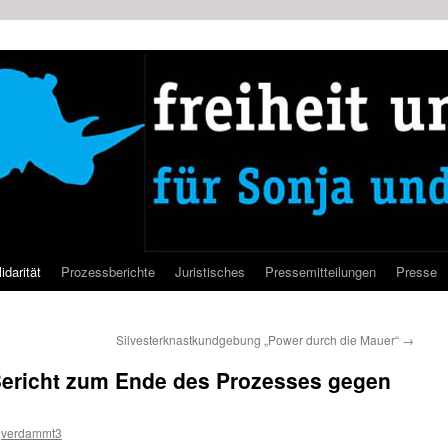
idarität
Prozessberichte
Juristisches
Pressemitteilungen
Presse
Silvesterknastkundgebung „Power durch die Mauer“
→
r Bericht zum Ende des Prozesses gegen
verdammt3