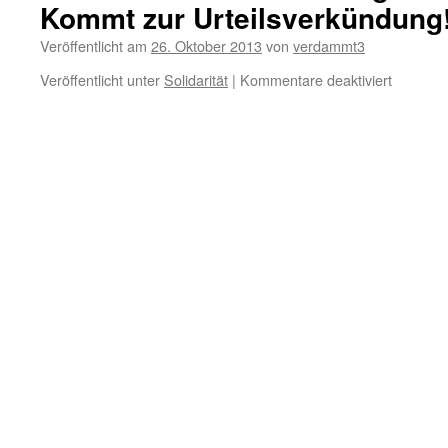
Kommt zur Urteilsverkündung
Veröffentlicht am
26. Oktober 2013
von
verdammt3
für
Veröffentlicht unter
Solidarität
|
Kommentare deaktiviert
Bildet
revoluti
Fahrgeme
Kommt
zur
Urteilsv