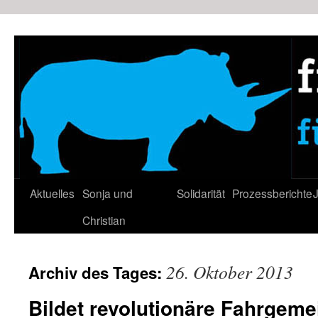
Zum
Inhalt
springen
Aktuelles
Sonja und
Solidarität
Prozessberichte
J
Christian
26. Oktober 2013
Archiv des Tages:
Bildet revolutionäre Fahrgeme