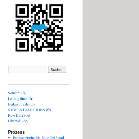
_________________________
__
Solizorn (fr)
Le blog linter (fr)
freilassung.de (dt)
STOPEXTRADITIONS (fr)
Rote Hilfe (de)
Libertad! (de)
Prozess
Prozesstermine bis Ende 2013 und