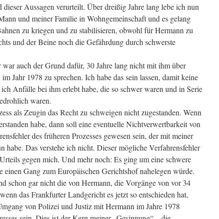
 dieser Aussagen verurteilt. Über dreißig Jahre lang lebe ich nun
Mann und meiner Familie in Wohngemeinschaft und es gelang
Bahnen zu kriegen und zu stabilisieren, obwohl für Hermann zu
ichts und der Beine noch die Gefährdung durch schwerste
 war auch der Grund dafür, 30 Jahre lang nicht mit ihm über
 Jahr 1978 zu sprechen. Ich habe das sein lassen, damit keine
ich Anfälle bei ihm erlebt habe, die so schwer waren und in Serie
bedrohlich waren.
ozess als Zeugin das Recht zu schweigen nicht zugestanden. Wenn
g verstanden habe, dann soll eine eventuelle Nichtverwertbarkeit von
nsfehler des früheren Prozesses gewesen sein, der mit meiner
un habe. Das verstehe ich nicht. Dieser mögliche Verfahrensfehler
Urteils gegen mich. Und mehr noch: Es ging um eine schwere
te einen Gang zum Europäischen Gerichtshof nahelegen würde.
nd schon gar nicht die von Hermann, die Vorgänge von vor 34
enn das Frankfurter Landgericht es jetzt so entschieden hat,
Umgang von Polizei und Justiz mit Hermann im Jahre 1978
sses sein. Dies ist der Kern meiner „Gesinnung“ – die