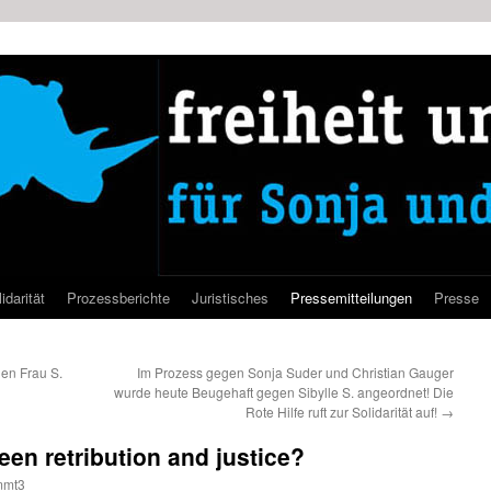
idarität
Prozessberichte
Juristisches
Pressemitteilungen
Presse
en Frau S.
Im Prozess gegen Sonja Suder und Christian Gauger
wurde heute Beugehaft gegen Sibylle S. angeordnet! Die
Rote Hilfe ruft zur Solidarität auf!
→
een retribution and justice?
mmt3