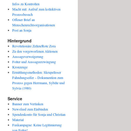
Infos zu Kontrollen
Macht mit: Aufruf zum kollektiven
Prozessbesuch
Offener Brief an
Menschenrechtsorganisationen
Post an Sonja
Hintergrund
Revolutionäre Zellen/Rote Zora
Zu den vorgeworfenen Aktionen
Aussageverweigerung
Folter und Aussageerzwingung
Kronzeuge
Ermittlungsmethoden: Skrupelloser
Fahndungseifer – Dokumention zum
Prozess gegen Herrmann, Sybille und
Sylvia (1980)
Service
Banner zum Verlinken
Newsfeed zum Einbinden
Spendenkonto für Sonja und Christian
Material
Faxkampagne: Keine Legitimierung
von Folter!