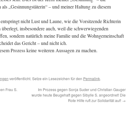
h als „Gesinnungstäterin“ – und meiner Haltung zu diesem
ntspringt nicht Lust und Laune, wie die Vorsitzende Richterin
ich überlegt, insbesondere auch, weil die schwerwiegenden
ffen, sondern natürlich meine Familie und die Wohngemeinschaft
heidet das Gericht – und nicht ich.
diesem Prozess keine weiteren Aussagen zu machen.
ungen
veröffentlicht. Setze ein Lesezeichen für den
Permalink
.
en Frau S.
Im Prozess gegen Sonja Suder und Christian Gauger
wurde heute Beugehaft gegen Sibylle S. angeordnet! Die
Rote Hilfe ruft zur Solidarität auf!
→