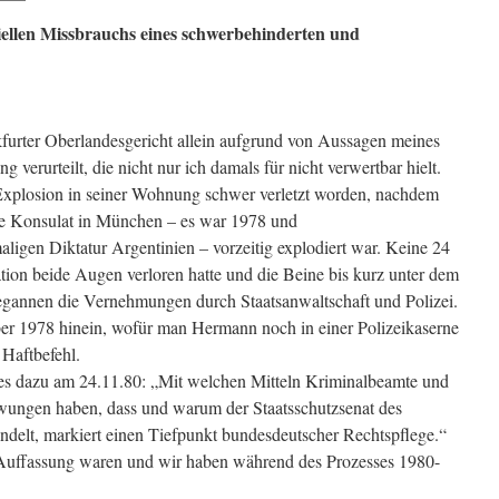
iellen Missbrauchs eines schwerbehinderten und
furter Oberlandesgericht allein aufgrund von Aussagen meines
verurteilt, die nicht nur ich damals für nicht verwertbar hielt.
Explosion in seiner Wohnung schwer verletzt worden, nachdem
che Konsulat in München – es war 1978 und
aligen Diktatur Argentinien – vorzeitig explodiert war. Keine 24
tion beide Augen verloren hatte und die Beine bis kurz unter dem
gannen die Vernehmungen durch Staatsanwaltschaft und Polizei.
ber 1978 hinein, wofür man Hermann noch in einer Polizeikaserne
 Haftbefehl.
 es dazu am 24.11.80: „Mit welchen Mitteln Kriminalbeamte und
zwungen haben, dass und warum der Staatsschutzsenat des
ndelt, markiert einen Tiefpunkt bundesdeutscher Rechtspflege.“
n Auffassung waren und wir haben während des Prozesses 1980-