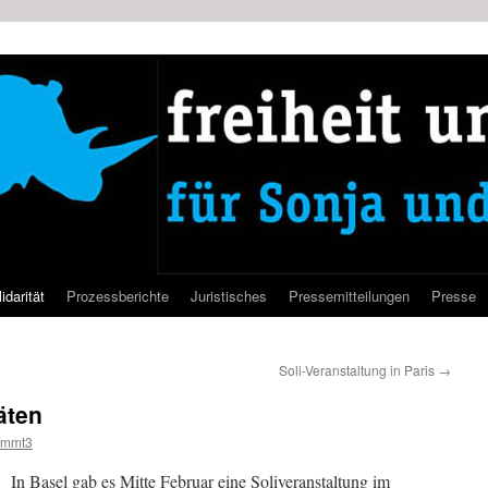
idarität
Prozessberichte
Juristisches
Pressemitteilungen
Presse
Soli-Veranstaltung in Paris
→
äten
ammt3
In Basel gab es Mitte Februar eine Soliveranstaltung im