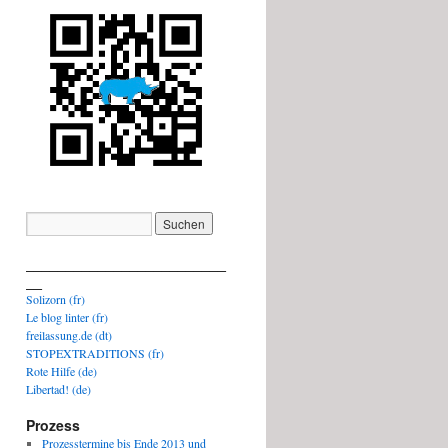
_________________________
__
Solizorn (fr)
Le blog linter (fr)
freilassung.de (dt)
STOPEXTRADITIONS (fr)
Rote Hilfe (de)
Libertad! (de)
Prozess
Prozesstermine bis Ende 2013 und