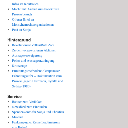
Infos zu Kontrollen
Macht mit: Aufruf zum kollektiven
Prozessbesuch
Offener Brief an
Menschenrechtsorganisationen
Post an Sonja
Hintergrund
Revolutionäre Zellen/Rote Zora
Zu den vorgeworfenen Aktionen
Aussageverweigerung
Folter und Aussageerzwingung
Kronzeuge
Ermittlungsmethoden: Skrupelloser
Fahndungseifer – Dokumention zum
Prozess gegen Herrmann, Sybille und
Sylvia (1980)
Service
Banner zum Verlinken
Newsfeed zum Einbinden
Spendenkonto für Sonja und Christian
Material
Faxkampagne: Keine Legitimierung
von Folter!