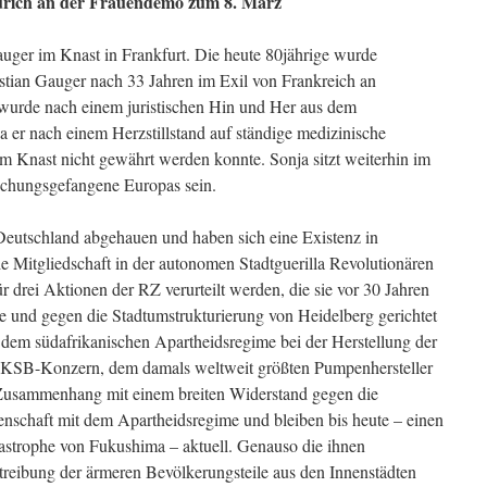
Zürich an der Frauendemo zum 8. März
auger im Knast in Frankfurt. Die heute 80jährige wurde
tian Gauger nach 33 Jahren im Exil von Frankreich an
n wurde nach einem juristischen Hin und Her aus dem
 er nach einem Herzstillstand auf ständige medizinische
im Knast nicht gewährt werden konnte. Sonja sitzt weiterhin im
suchungsgefangene Europas sein.
Deutschland abgehauen und haben sich eine Existenz in
e Mitgliedschaft in der autonomen Stadtguerilla Revolutionären
r drei Aktionen der RZ verurteilt werden, die sie vor 30 Jahren
und gegen die Stadtumstrukturierung von Heidelberg gerichtet
dem südafrikanischen Apartheidsregime bei der Herstellung der
KSB-Konzern, dem damals weltweit größten Pumpenhersteller
Zusammenhang mit einem breiten Widerstand gegen die
schaft mit dem Apartheidsregime und bleiben bis heute – einen
astrophe von Fukushima – aktuell. Genauso die ihnen
reibung der ärmeren Bevölkerungsteile aus den Innenstädten