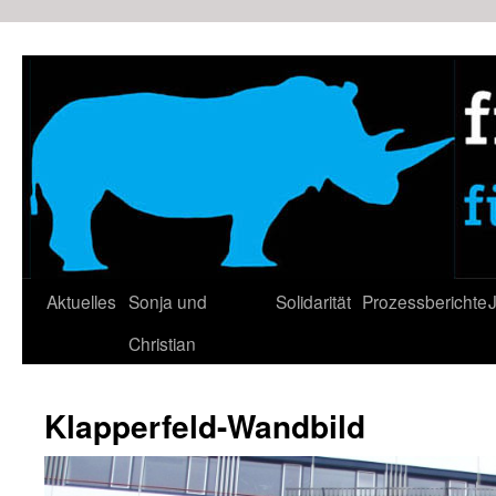
Zum
Inhalt
springen
Aktuelles
Sonja und
Solidarität
Prozessberichte
J
Christian
Klapperfeld-Wandbild