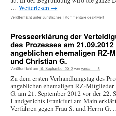
ab. In der Begründung wird die ganze 
Angekl
…
Weiterlesen
→
Suder
allein
für
Veröffentlicht unter
Juristisches
|
Kommentare deaktiviert
auf
Befang
die
der
Angab
Verteid
des
Presseerklärung der Verteidi
„Sie
Kronze
des Prozesses am 21.09.2012 
nehme
zu
damit
stützen
angeblichen ehemaligen RZ-Mi
die
Gefahr
und Christian G.
einer
Veröffentlicht am
19. September 2012
von
verdammt3
gravie
körperl
Zu dem ersten Verhandlungstag des Pro
Beeint
angeblichen ehemaligen RZ-Mitglieder 
von
Herrn
G. am 21. September 2012 vor der 22. 
Feiling
Landgerichts Frankfurt am Main erklärt
bewuss
in
Verfahren gegen Frau S. und Herrn G.
Kauf.
„