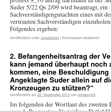
vom
Suder 5/22 Qs 2/09 wird beantragt, ein
2.11.
Sachverständigengutachten eines mit d
vertrauten Sachverständigen einzuholen
Folgendes ergeben:
für
Veröffentlicht unter
Juristisches
|
Kommentare deaktiviert
9.
Okt.:
Antrag
2. Befangenheitsantrag der Ve
der
kann jemand überhaupt noch a
Verteid
auf
kommen, eine Beschuldigung 
Gutach
über
Angeklagte Suder allein auf 
posttr
Kronzeugen zu stützen?“
Auswir
Veröffentlicht am
22. September 2012
von
verdammt3
Im folgenden der Wortlaut des zweiten 