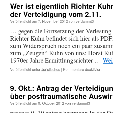
Wer ist eigentlich Richter Ku
der Verteidigung vom 2.11.
Veröffentlicht am
7. November 2012
von
verdammt3
… gegen die Fortsetzung der Verlesung 
Richter Kuhn befindet sich hier als PD
zum Widerspruch noch ein paar zusam
zum „Zeugen“ Kuhn von uns: Horst Kuhn
1970er Jahre Ermittlungsrichter …
Wei
für
Veröffentlicht unter
Juristisches
|
Kommentare deaktiviert
Wer
ist
eigentl
9. Okt.: Antrag der Verteidigu
Richter
über posttraumatische Auswi
Kuhn?
Widers
Veröffentlicht am
9. Oktober 2012
von
verdammt3
der
Verteid
prozess 9_10 antrag hartmann In der St