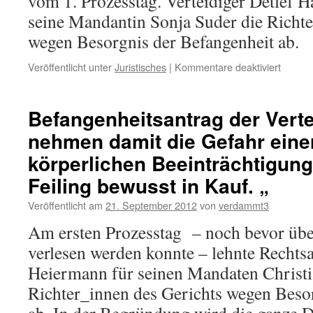
vom 1. Prozesstag. Verteidiger Detlef H
seine Mandantin Sonja Suder die Richte
wegen Besorgnis der Befangenheit ab.
für
Veröffentlicht unter
Juristisches
|
Kommentare deaktiviert
2.
Befang
der
Befangenheitsantrag der Verte
Verteid
nehmen damit die Gefahr eine
„Wie
kann
körperlichen Beeinträchtigung
jemand
überha
Feiling bewusst in Kauf. „
noch
Veröffentlicht am
21. September 2012
von
verdammt3
auf
die
Am ersten Prozesstag – noch bevor übe
Idee
verlesen werden konnte – lehnte Recht
komme
eine
Heiermann für seinen Mandaten Christi
Beschu
Richter_innen des Gerichts wegen Beso
gegen
die