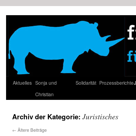
Zum
Inhalt
springen
Aktuelles
Sonja und
Solidarität
Prozessberichte
J
Christian
Juristisches
Archiv der Kategorie:
←
Ältere Beiträge