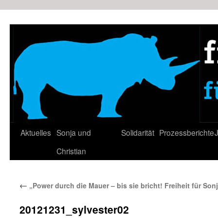
Zum
Inhalt
springen
Aktuelles
Sonja und
Solidarität
Prozessberichte
J
Christian
←
„Power durch die Mauer – bis sie bricht! Freiheit für So
20121231_sylvester02